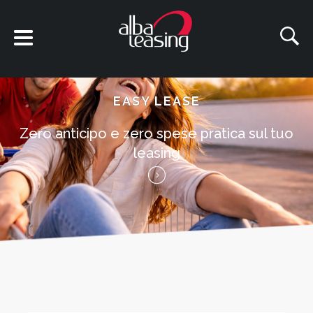
EASY LEASE
Zero anticipo e zero spese pratica sul tuo
leasing