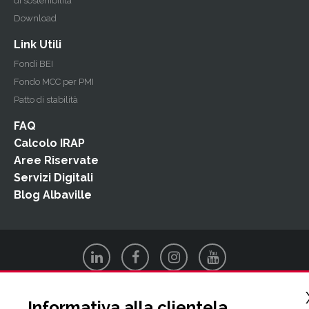
di sostenibilità
Download
Link Utili
Fondi BEI
Fondo MCC per PMI
Patto di stabilità
FAQ
Calcolo IRAP
Aree Riservate
Servizi Digitali
Blog Albaville
Informativa alla clientela