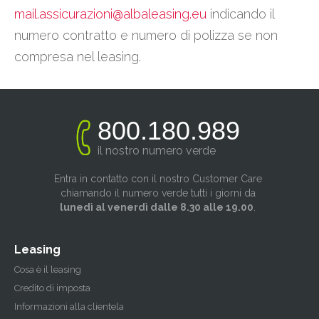
mail.assicurazioni@albaleasing.eu
indicando il
numero contratto e numero di polizza se non
compresa nel leasing.
800.180.989
il nostro numero verde
Entra in contatto con il nostro Customer Care
chiamando il numero verde tutti i giorni da
lunedì al venerdì dalle 8.30 alle 19.00
.
Leasing
Cosa è il leasing
Credito di imposta
Informazioni alla clientela