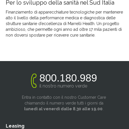
Per lo sviluppo della sanità nel Sud Italia
Finanziamento di apparecchiature tecnologiche per mantenere
alto il livello della performance medica e diagnostica delle
strutture sanitarie d’eccellenza di Marrelli Health. Un progetto
ambizioso, che permette ogni anno ad oltre 17 mila pazienti di
non doversi spostare per ricevere cure sanitarie.
800.180.989
il nostro numero verde
Entra in contatto con il nostro Customer Care
chiamando il numero verde tutti i giorni da
lunedì al venerdì dalle 8.30 alle 19.00
.
Leasing