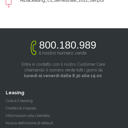
AlbaLeasing_cs_semestrale_2021_def.pdf
800.180.989
il nostro numero verde
Entra in contatto con il nostro Customer Care
chiamando il numero verde tutti i giorni da
lunedì al venerdì dalle 8.30 alle 19.00
.
Leasing
Cosa è il leasing
Credito di imposta
Informazioni alla clientela
Nuova definizione di default