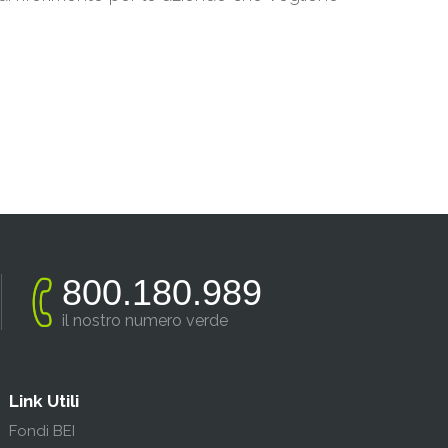
800.180.989
il nostro numero verde
Link Utili
Fondi BEI