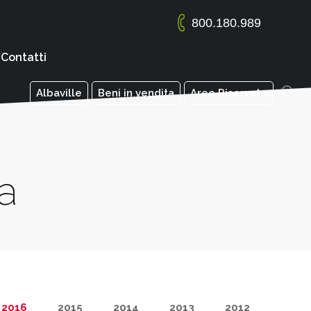
800.180.989
Contatti
Albaville
Beni in vendita
Aree Riservate
a
2016
2015
2014
2013
2012