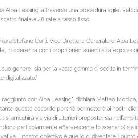
da Alba Leasing: attraverso una procedura agile, veloce
catto finale e 48 rate a tasso fisso.
chiara Stefano Corti, Vice Direttore Generale di Alba L
ale, in coerenza con i propri orientamenti strategici valor
l suo genere, sia per la vasta gamma di scelta in termini 
digitalizzato.”
o raggiunto con Alba Leasing”, dichiara Matteo Modica, 
nte questo accordo perché permetterà ai nostri clienti
 si arricchirà via via di ulteriori proposte, sia nell’ambit
ndono particolarmente effervescente lo scenario) sia in 
vativa. Il nostro obiettivo è quello di diventare il punt