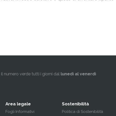
l numero verde tutti i giorni dal
lunedì al venerdì
Area legale
Sostenibilità
Fogli Informativi
Politica di Sostenibilità