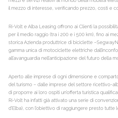
mezzi e servizi relativi al mondo della mobilità elet
il mezzo di interesse, verificando prezzo, costi e co
Ri-Volt e Alba Leasing offrono ai Clienti la possibi
per il medio raggio (tra i 200 e i 500 km), fino ai m
storica Azienda produttrice di biciclette –SegwayN
gamma unica di motociclette elettriche dall’inconfo
all’avanguardia nell’anticipazione del futuro della 
Aperto alle imprese di ogni dimensione e comparto p
del turismo – dalle imprese del settore ricettivo-alb
di proporre ai loro ospiti un’offerta turistica qualific
Ri-Volt ha infatti già attivato una serie di convenz
d’Elba), con l’obiettivo di raggiungere presto tutte le