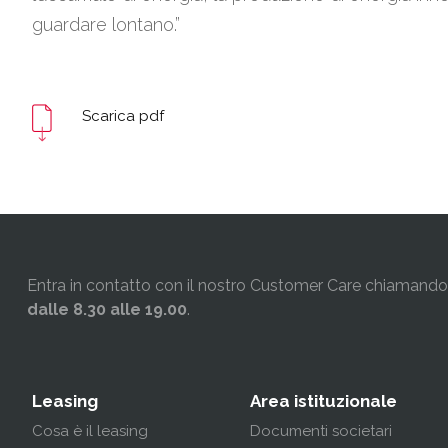
guardare lontano.”
Scarica pdf
Entra in contatto con il nostro Customer Care chiamando i
dalle 8.30 alle 19.00
.
Leasing
Area istituzionale
Cosa è il leasing
Documenti societari