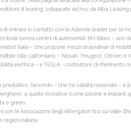
trica: inoltre, nella pagina dedicata alla configurazione 
ndizioni di leasing, sviluppate ad hoc da Alba Leasing per
lità di entrare in contatto con le Aziende leader per la 
ezzi ibridi (senza confini di autonomia): BH Bikes – uno d
inebot Italia – che propone mezzi straordinari di mobi
ndibile stile californiano – Nissan, Peugeot, Citroen e
mobilità elettrica – e TESLA - costruttore di riferimento
roduttivo, l’accordo – che ha validità nazionale – è pe
erghiero, a quelle ricreative (come piscine e impianti spo
ata e green.
ioni con le Associazioni degli Albergatori (tra cui Valle
 regioni italiane.