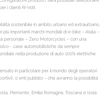
("Configuratore prodotti") sarà possibile selezionare
 i clienti Ri-Volt.
mobilità sostenibile in ambito urbano ed extraurbano,
ei più importanti marchi mondiali di e-bike – Atala –
lità personale – Zero Motorcycles – con una
 Volvo - case automobilistiche da sempre
 mondiale nella produzione di auto 100% elettriche.
nsato in particolare per il mondo degli operatori
rtivi), o enti pubblici – che avranno la possibilità
 d’Aosta, Piemonte, Emilia Romagna, Toscana e Isola