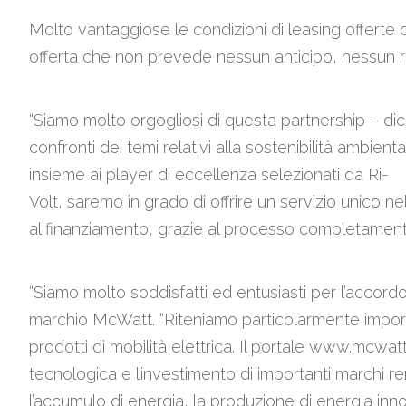
Molto vantaggiose le condizioni di leasing offerte 
offerta che non prevede nessun anticipo, nessun ris
“Siamo molto orgogliosi di questa partnership – di
confronti dei temi relativi alla sostenibilità ambient
insieme ai player di eccellenza selezionati da Ri-
Volt, saremo in grado di offrire un servizio unico ne
al finanziamento, grazie al processo completamente 
“Siamo molto soddisfatti ed entusiasti per l’accord
marchio McWatt. “Riteniamo particolarmente importa
prodotti di mobilità elettrica. Il portale www.mcwatt.it
tecnologica e l’investimento di importanti marchi re
l’accumulo di energia, la produzione di energia inno