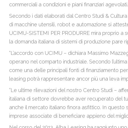
commerciali a condizioni e piani finanziari agevolat
Secondo i dati elaborati dal Centro Studi & Cultur
di macchine utensili, robot e automazione si attester
UCIMU-SISTEMI PER PRODURRE mira proprio a support
la domanda italiana di sistemi di produzione pare ri
“L’accordo con UCIMU – dichiara Massimo Mazzega, 
operano nel comparto industriale. Secondo l’ultima r
come una delle principali fonti di finanziamento per gl
leasing potrà rappresentare ancor più una leva imp
“Le ultime rilevazioni del nostro Centro Studi – a
italiana di settore dovrebbe aver recuperato del tu
anche il mercato italiano finora asfittico. In que
imprese associate di beneficiare appieno del migl
Nel corso del 2013, Alba Leasing ha raggiunto uno st