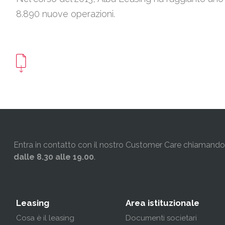
8.890 nuove operazioni.
Entra in contatto con il nostro Customer Care chiamando i
dalle 8.30 alle 19.00
.
Leasing
Area istituzionale
Cosa è il leasing
Documenti societari