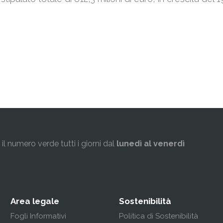
l numero verde tutti i giorni dal
lunedì al venerdì
Area legale
Sostenibilità
Fogli Informativi
Politica di Sostenibilità