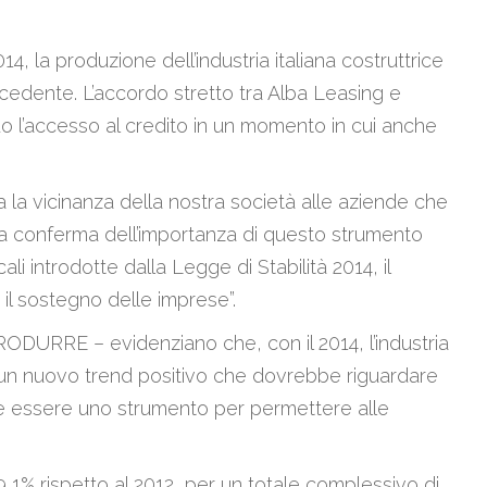
la produzione dell’industria italiana costruttrice
precedente. L’accordo stretto tra Alba Leasing e
 l’accesso al credito in un momento in cui anche
a vicinanza della nostra società alle aziende che
g, a conferma dell’importanza di questo strumento
ali introdotte dalla Legge di Stabilità 2014, il
il sostegno delle imprese”.
ODURRE – evidenziano che, con il 2014, l’industria
 a un nuovo trend positivo che dovrebbe riguardare
ole essere uno strumento per permettere alle
19,1% rispetto al 2012, per un totale complessivo di