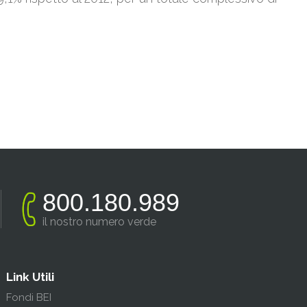
800.180.989
il nostro numero verde
Link Utili
Fondi BEI