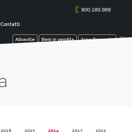
800.180.989
Contatti
Albaville
Beni in vendita
Aree Riservate
a
2016
2015
2014
2013
2012