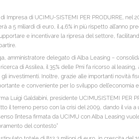
i.
a di Impresa di UCIMU-SISTEMI PER PRODURRE, nel 2014, 
à a 5 miliardi di euro, il 4,6% in più rispetto all’anno 
are e incentivare la ripresa del settore, facilitando
partire.
amministratore delegato di Alba Leasing – consolida l
icerca di Assilea, il 35% delle Pmi fa ricorso al leasin
i investimenti. Inoltre, grazie alle importanti novità fisc
ortante e conveniente per lo sviluppo dell’economia e 
fferma Luigi Galdabini, presidente UCIMUSISTEMI PER PR
tto il terreno perso con la crisi del 2009, dando il via
sto senso l’intesa firmata da UCIMU con Alba Leasing vu
ioramento del contesto”
ipulato totale di 812,3 milioni di euro, in crescita del 