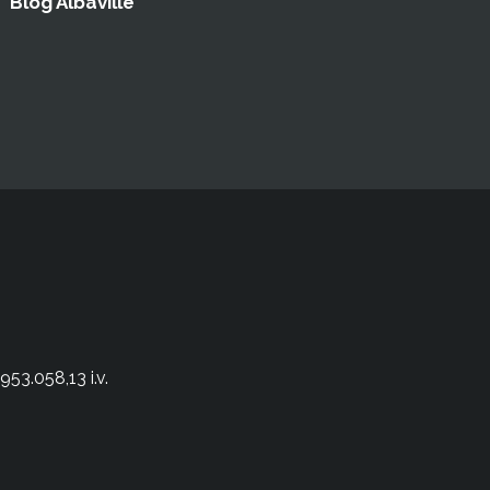
Blog Albaville
53.058,13 i.v.