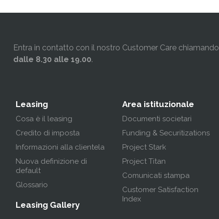
Entra in contatto con il nostro Customer Care chiamando i
dalle 8.30 alle 19.00
.
Leasing
Area istituzionale
Cosa è il leasing
Documenti societari
Credito di imposta
Funding & Securitizations
Informazioni alla clientela
Project Stark
Nuova definizione di
Project Titan
default
Comunicati stampa
Glossario
Customer Satisfaction
Index
Leasing Gallery