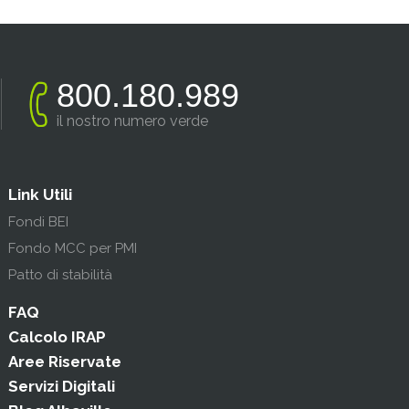
800.180.989
il nostro numero verde
Link Utili
Fondi BEI
Fondo MCC per PMI
Patto di stabilità
FAQ
Calcolo IRAP
Aree Riservate
Servizi Digitali