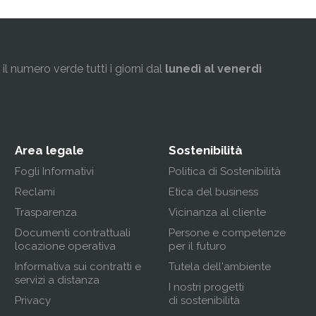
l numero verde tutti i giorni dal
lunedì al venerdì
Area legale
Sostenibilità
Fogli Informativi
Politica di Sostenibilità
Reclami
Etica del business
Trasparenza
Vicinanza al cliente
Documenti contrattuali
Persone e competenze
locazione operativa
per il futuro
Informativa sui contratti e
Tutela dell'ambiente
servizi a distanza
I nostri progetti
Privacy
di sostenibilità