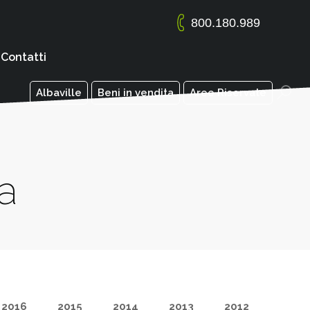
800.180.989
Contatti
Albaville
Beni in vendita
Aree Riservate
a
2016
2015
2014
2013
2012